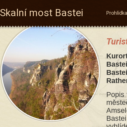
Skalní most Bastei
Prohlídk
Turis
Kuror
Baste
Baste
Rathe
Popis 
městeč
Amsel
Bastei
vyhlíd