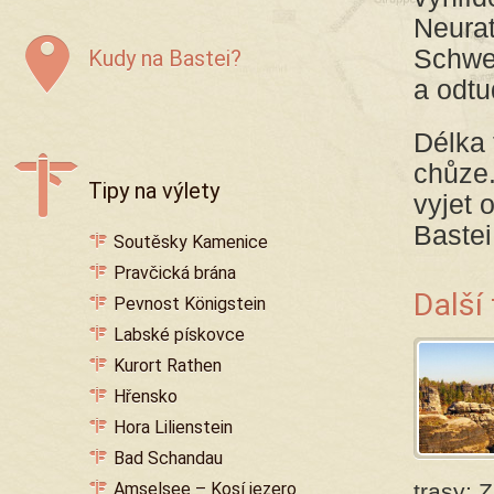
Neurat
Schwed
Kudy na Bastei?
a odtu
Délka 
chůze.
Tipy na výlety
vyjet 
Bastei
Soutěsky Kamenice
Pravčická brána
Další
Pevnost Königstein
Labské pískovce
Kurort Rathen
Hřensko
Hora Lilienstein
Bad Schandau
Amselsee – Kosí jezero
trasy: 