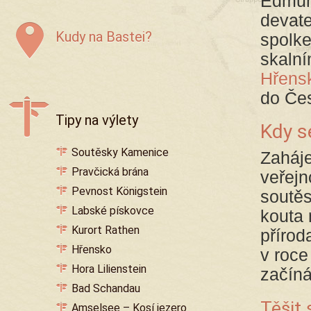
Edmund
devate
Kudy na Bastei?
spolk
skalní
Hřens
do Če
Tipy na výlety
Kdy s
Soutěsky Kamenice
Zaháje
Pravčická brána
veřejn
Pevnost Königstein
soutěs
Labské pískovce
kouta 
Kurort Rathen
přírod
Hřensko
v roc
Hora Lilienstein
začín
Bad Schandau
Těšit
Amselsee – Kosí jezero