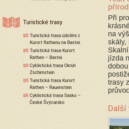
příro
Při pr
Turistické trasy
krásné
na výš
Turistická trasa údolími z
skály,
Kurort Rathenu na Bastei
Skalní
Turistická trasa Kurort
jízda 
Rathen – Bastei
dobou 
Cyklistická trasa Okruh
Zschirnstein
postiž
Turistická trasa Kurort
trasy 
Rathen – Rauenstein
průvo
Cyklistická trasa Sasko –
České Švýcarsko
Další