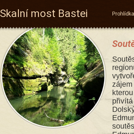
Skalní most Bastei
Prohlídk
Sout
Soutěs
region
vytvoř
zájem 
kterou
přivít
Dolsk
Edmun
soutěs