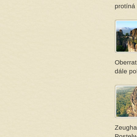
protín
Oberrat
dále po
Zeughau
Postelw