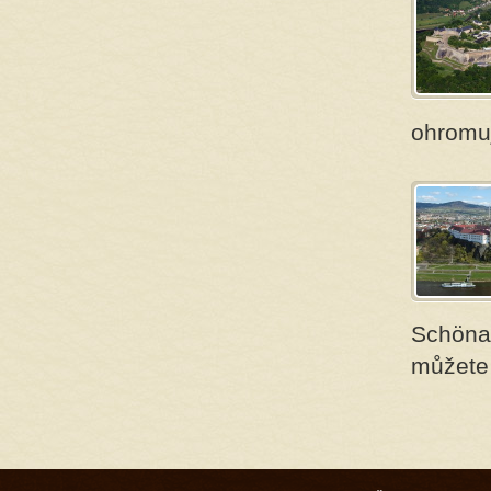
ohromuj
Schöna 
můžete