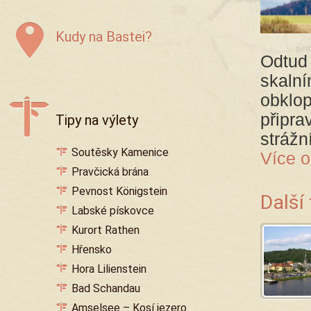
Kudy na Bastei?
Odtud 
skalní
obklop
připra
Tipy na výlety
strážn
Soutěsky Kamenice
Více o
Pravčická brána
Pevnost Königstein
Další
Labské pískovce
Kurort Rathen
Hřensko
Hora Lilienstein
Bad Schandau
Amselsee – Kosí jezero