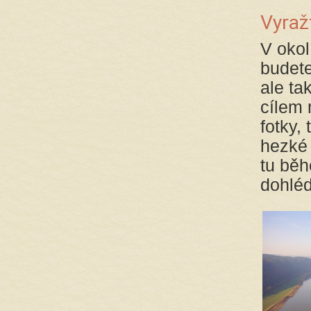
Vyraž
V okol
budete
ale ta
cílem 
fotky,
hezké 
tu běh
dohléd