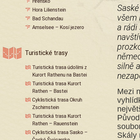
Hřensko
Saské 
Hora Lilienstein
všem 
Bad Schandau
a rádi
Amselsee – Kosí jezero
navští
prozko
Turistické trasy
německ
silně 
Turistická trasa údolími z
nezap
Kurort Rathenu na Bastei
Turistická trasa Kurort
Mezi n
Rathen – Bastei
vyhlíd
Cyklistická trasa Okruh
Zschirnstein
nejvě
Turistická trasa Kurort
Původn
Rathen – Rauenstein
soubor
Cyklistická trasa Sasko –
Skály 
České Švýcarsko