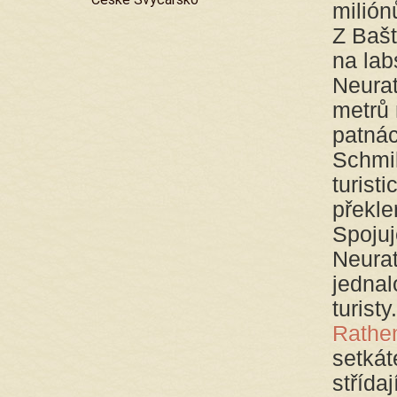
milión
Z Bašt
na lab
Neurat
metrů 
patnác
Schmi
turist
překle
Spojuj
Neura
jednal
turisty
Rathe
setkát
střídaj