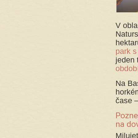
V obla
Naturs
hektar
park s
jeden 
obdob
Na Bas
horké
čase –
Poznej
na do
Miluje