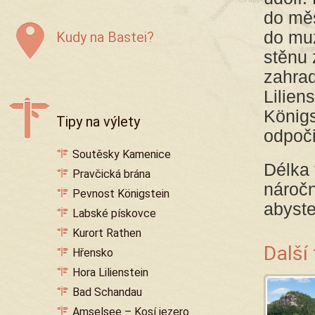
do měs
do muz
Kudy na Bastei?
stěnu
zahrad
Lilien
Königs
Tipy na výlety
odpoči
Soutěsky Kamenice
Délka 
Pravčická brána
náročn
Pevnost Königstein
abyste
Labské pískovce
Kurort Rathen
Další
Hřensko
Hora Lilienstein
Bad Schandau
Amselsee – Kosí jezero