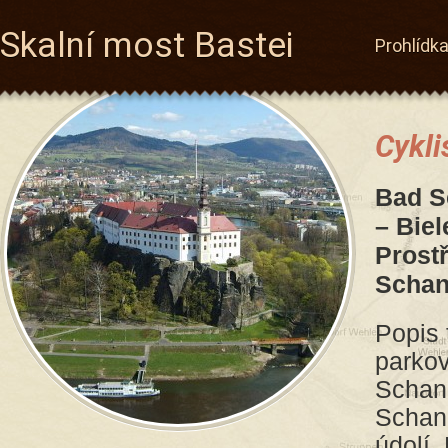
Skalní most Bastei
Prohlídk
Cykli
Bad S
– Biel
Prost
Scha
Popis 
parkov
Schand
Schan
údolí.