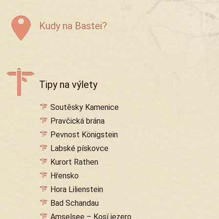
Kudy na Bastei?
Tipy na výlety
Soutěsky Kamenice
Pravčická brána
Pevnost Königstein
Labské pískovce
Kurort Rathen
Hřensko
Hora Lilienstein
Bad Schandau
Amselsee – Kosí jezero