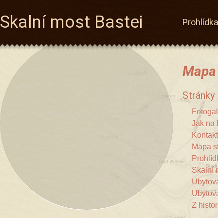
Skalní most Bastei
Prohlídk
Mapa 
Stránky
Fotogal
Jak na 
Kontakt
Mapa s
Prohlíd
Skalní 
Ubytov
Ubytov
Z histor